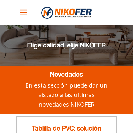
Elige calidad, elije NIKOFER
Novedades
En esta sección puede dar un
vistazo a las ultimas
novedades NIKOFER
Tablilla de PVC: solución